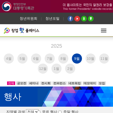
청년위원회
|
청년포털
|
Toggl
navig
2025
4월
5월
6월
7월
8월
9월
10월
11월
12월
1월
2월
전체
공모전
세미나
전시회
컨퍼런스
네트워킹
데모데이
모집
행사
지역별 검색
무료 행사
주말 행사