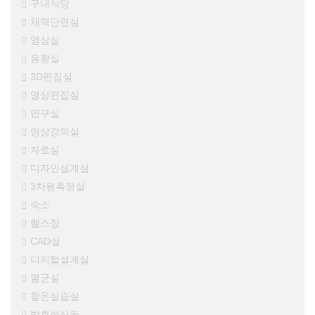
구내식당
체력단련실
영상실
음향실
3D편집실
영상편집실
연구실
영상강의실
자료실
디자인설계실
3차원측정실
숙소
헬스장
CAD실
디지털설계실
멸균실
항온실습실
발효생산동