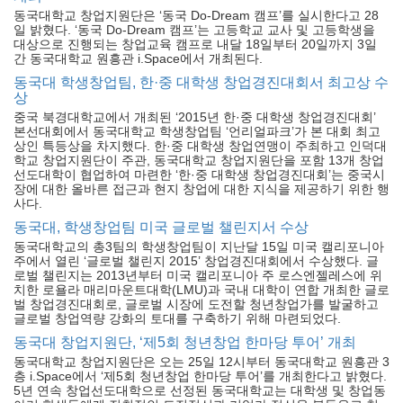
동국대학교 창업지원단은 ‘동국 Do-Dream 캠프’를 실시한다고 28
일 밝혔다. ‘동국 Do-Dream 캠프’는 고등학교 교사 및 고등학생을
대상으로 진행되는 창업교육 캠프로 내달 18일부터 20일까지 3일
간 동국대학교 원흥관 i.Space에서 개최된다.
동국대 학생창업팀, 한·중 대학생 창업경진대회서 최고상 수
상
중국 북경대학교에서 개최된 ‘2015년 한·중 대학생 창업경진대회’
본선대회에서 동국대학교 학생창업팀 ‘언리얼파크’가 본 대회 최고
상인 특등상을 차지했다. 한·중 대학생 창업연맹이 주최하고 인덕대
학교 창업지원단이 주관, 동국대학교 창업지원단을 포함 13개 창업
선도대학이 협업하여 마련한 ‘한·중 대학생 창업경진대회’는 중국시
장에 대한 올바른 접근과 현지 창업에 대한 지식을 제공하기 위한 행
사다.
동국대, 학생창업팀 미국 글로벌 챌린지서 수상
동국대학교의 총3팀의 학생창업팀이 지난달 15일 미국 캘리포니아
주에서 열린 ‘글로벌 챌린지 2015’ 창업경진대회에서 수상했다. 글
로벌 챌린지는 2013년부터 미국 캘리포니아 주 로스엔젤레스에 위
치한 로욜라 매리마운트대학(LMU)과 국내 대학이 연합 개최한 글로
벌 창업경진대회로, 글로벌 시장에 도전할 청년창업가를 발굴하고
글로벌 창업역량 강화의 토대를 구축하기 위해 마련되었다.
동국대 창업지원단, ‘제5회 청년창업 한마당 투어’ 개최
동국대학교 창업지원단은 오는 25일 12시부터 동국대학교 원흥관 3
층 i.Space에서 ‘제5회 청년창업 한마당 투어’를 개최한다고 밝혔다.
5년 연속 창업선도대학으로 선정된 동국대학교는 대학생 및 창업동