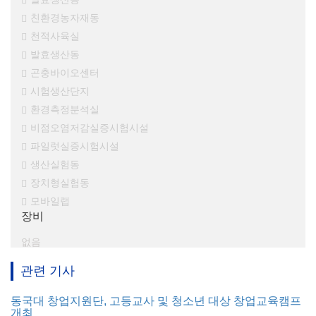
친환경농자재동
천적사육실
발효생산동
곤충바이오센터
시험생산단지
환경측정분석실
비점오염저감실증시험시설
파일럿실증시험시설
생산실험동
장치형실험동
모바일랩
장비
없음
관련 기사
동국대 창업지원단, 고등교사 및 청소년 대상 창업교육캠프
개최