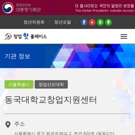
청년위원회
|
청년포털
|
Toggl
navig
기관 정보
서울특별시
창업선도대학
동국대학교창업지원센터
주소
서울특별시 중구 퇴계로36길 2, 본관 820호 (필동2가)