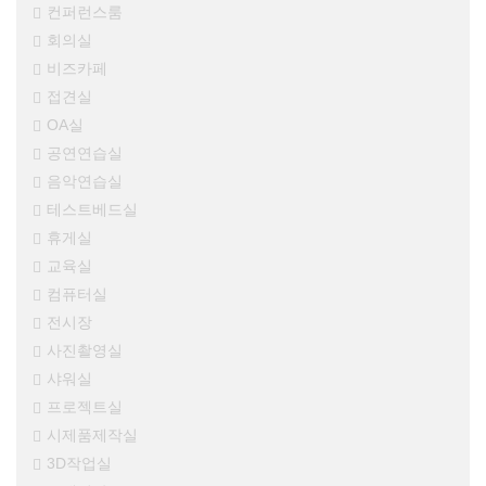
컨퍼런스룸
회의실
비즈카페
접견실
OA실
공연연습실
음악연습실
테스트베드실
휴게실
교육실
컴퓨터실
전시장
사진촬영실
샤워실
프로젝트실
시제품제작실
3D작업실