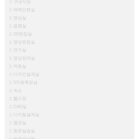
구내식당
체력단련실
영상실
음향실
3D편집실
영상편집실
연구실
영상강의실
자료실
디자인설계실
3차원측정실
숙소
헬스장
CAD실
디지털설계실
멸균실
항온실습실
발효생산동