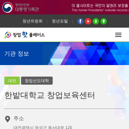
청년위원회
|
청년포털
|
Toggl
navig
기관 정보
대전
창업선도대학
한밭대학교 창업보육센터
주소
대전광역시 유성구 동서대로 125