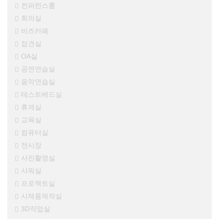
컨퍼런스룸
회의실
비즈카페
접견실
OA실
공연연습실
음악연습실
테스트베드실
휴게실
교육실
컴퓨터실
전시장
사진촬영실
샤워실
프로젝트실
시제품제작실
3D작업실