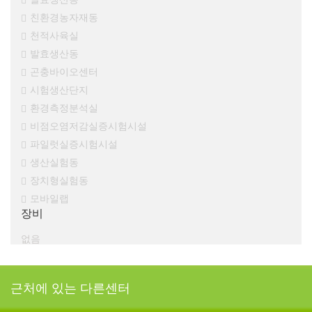
친환경농자재동
천적사육실
발효생산동
곤충바이오센터
시험생산단지
환경측정분석실
비점오염저감실증시험시설
파일럿실증시험시설
생산실험동
장치형실험동
모바일랩
장비
없음
근처에 있는 다른센터