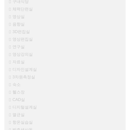
구내식당
체력단련실
영상실
음향실
3D편집실
영상편집실
연구실
영상강의실
자료실
디자인설계실
3차원측정실
숙소
헬스장
CAD실
디지털설계실
멸균실
항온실습실
발효생산동