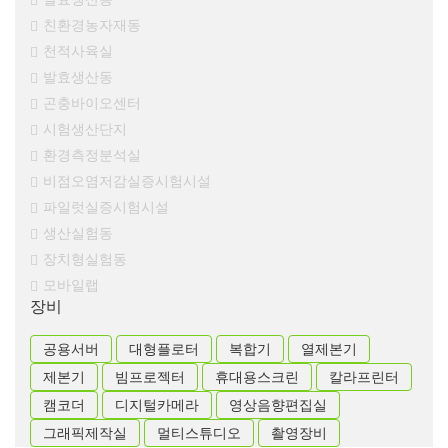
친환경농자재동
천적사육실
발효생산동
곤충바이오센터
시험생산단지
환경측정분석실
비점오염저감실증시험시설
파일럿실증시험시설
생산실험동
장치형실험동
모바일랩
장비
공용서버
대형플로터
복합기
열제본기
제본기
빔프로젝터
휴대용스크린
칼라프린터
캠코더
디지털카메라
영상음향편집실
그래픽제작실
멀티스튜디오
촬영장비