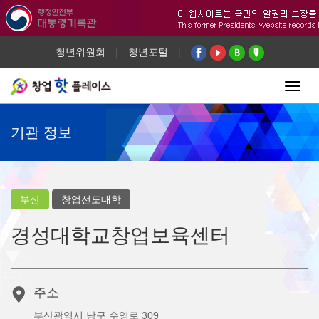
청년위원회
|
청년포털
|
Toggl
navig
기관 정보
부산
창업선도대학
경성대학교창업보육센터
주소
부산광역시 남구 수영로 309