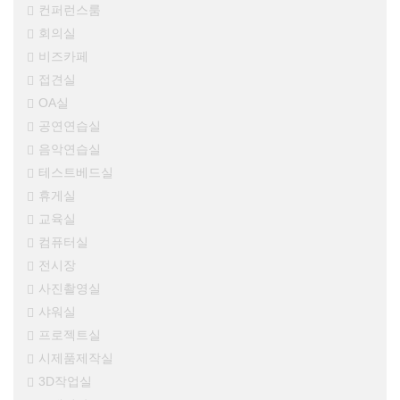
컨퍼런스룸
회의실
비즈카페
접견실
OA실
공연연습실
음악연습실
테스트베드실
휴게실
교육실
컴퓨터실
전시장
사진촬영실
샤워실
프로젝트실
시제품제작실
3D작업실