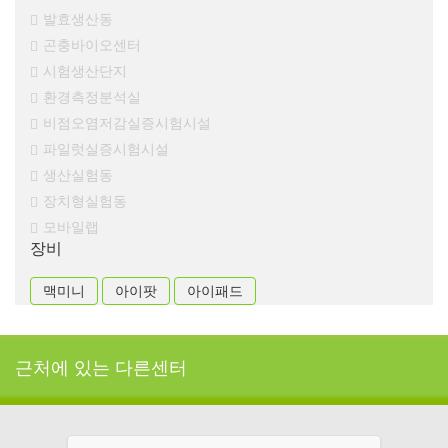
발효생산동
곤충바이오센터
시험생산단지
환경측정분석실
비점오염저감실증시험시설
파일럿실증시험시설
생산실험동
장치형실험동
모바일랩
장비
맥미니
아이팟
아이패드
근처에 있는 다른센터