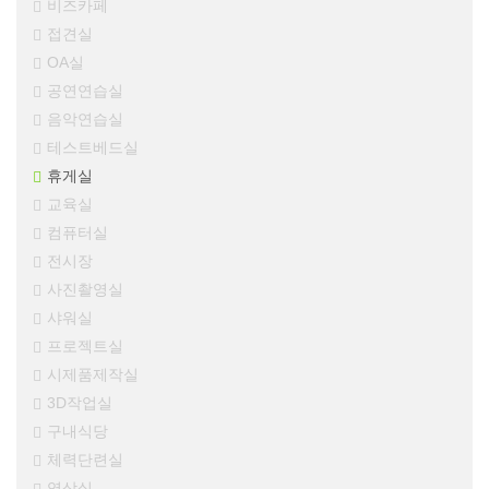
비즈카페
접견실
OA실
공연연습실
음악연습실
테스트베드실
휴게실
교육실
컴퓨터실
전시장
사진촬영실
샤워실
프로젝트실
시제품제작실
3D작업실
구내식당
체력단련실
영상실