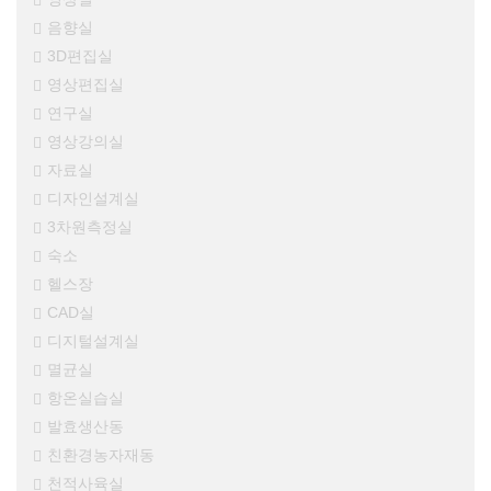
음향실
3D편집실
영상편집실
연구실
영상강의실
자료실
디자인설계실
3차원측정실
숙소
헬스장
CAD실
디지털설계실
멸균실
항온실습실
발효생산동
친환경농자재동
천적사육실