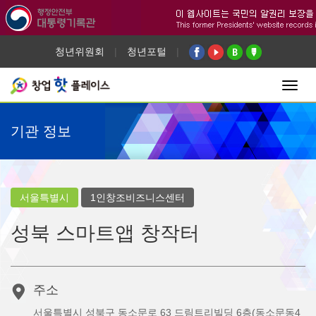
청년위원회
|
청년포털
|
Toggl
navig
기관 정보
서울특별시
1인창조비즈니스센터
성북 스마트앱 창작터
주소
서울특별시 성북구 동소문로 63 드림트리빌딩 6층(동소문동4