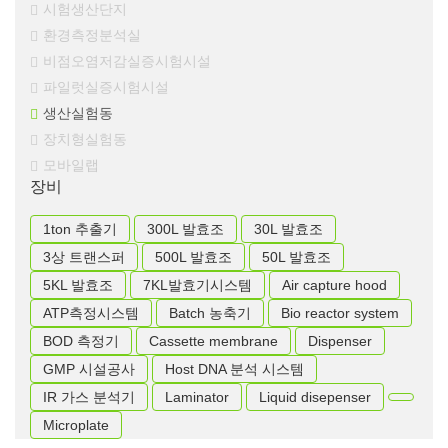
시험생산단지
환경측정분석실
비점오염저감실증시험시설
파일럿실증시험시설
생산실험동
장치형실험동
모바일랩
장비
1ton 추출기
300L 발효조
30L 발효조
3상 트랜스퍼
500L 발효조
50L 발효조
5KL 발효조
7KL발효기시스템
Air capture hood
ATP측정시스템
Batch 농축기
Bio reactor system
BOD 측정기
Cassette membrane
Dispenser
GMP 시설공사
Host DNA 분석 시스템
IR 가스 분석기
Laminator
Liquid disepenser
Microplate