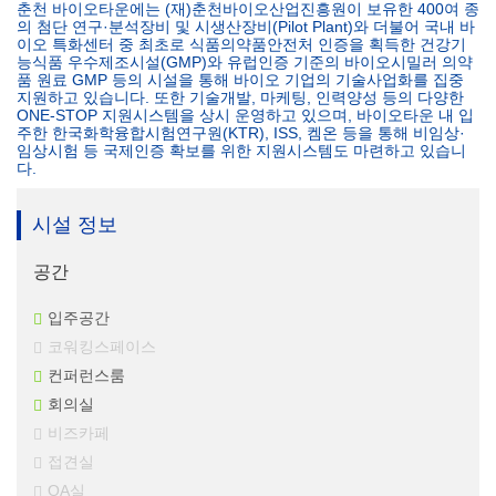
춘천 바이오타운에는 (재)춘천바이오산업진흥원이 보유한 400여 종
의 첨단 연구·분석장비 및 시생산장비(Pilot Plant)와 더불어 국내 바
이오 특화센터 중 최초로 식품의약품안전처 인증을 획득한 건강기
능식품 우수제조시설(GMP)와 유럽인증 기준의 바이오시밀러 의약
품 원료 GMP 등의 시설을 통해 바이오 기업의 기술사업화를 집중
지원하고 있습니다. 또한 기술개발, 마케팅, 인력양성 등의 다양한
ONE-STOP 지원시스템을 상시 운영하고 있으며, 바이오타운 내 입
주한 한국화학융합시험연구원(KTR), ISS, 켐온 등을 통해 비임상·
임상시험 등 국제인증 확보를 위한 지원시스템도 마련하고 있습니
다.
시설 정보
공간
입주공간
코워킹스페이스
컨퍼런스룸
회의실
비즈카페
접견실
OA실