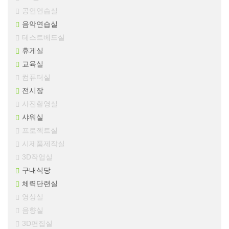
공연연습실
음악연습실
테스트베드실
휴게실
교육실
컴퓨터실
전시장
사진촬영실
샤워실
프로젝트실
시제품제작실
3D작업실
구내식당
체력단련실
영상실
음향실
3D편집실