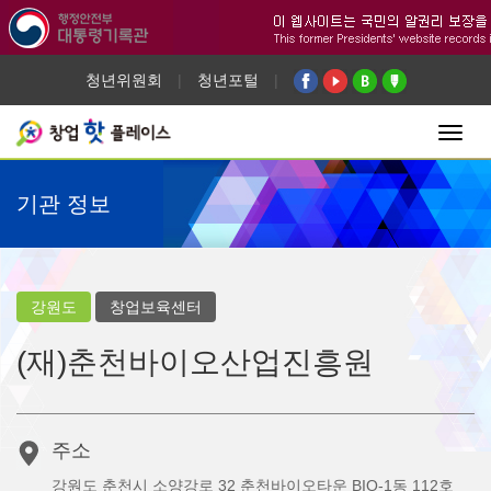
청년위원회
|
청년포털
|
Toggl
navig
기관 정보
강원도
창업보육센터
(재)춘천바이오산업진흥원
주소
강원도 춘천시 소양강로 32 춘천바이오타운 BIO-1동 112호