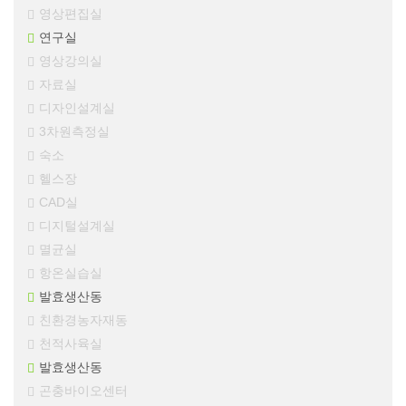
영상편집실
연구실
영상강의실
자료실
디자인설계실
3차원측정실
숙소
헬스장
CAD실
디지털설계실
멸균실
항온실습실
발효생산동
친환경농자재동
천적사육실
발효생산동
곤충바이오센터