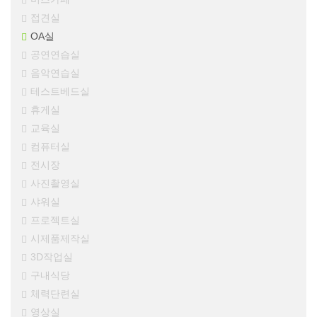
접견실
OA실
공연연습실
음악연습실
테스트베드실
휴게실
교육실
컴퓨터실
전시장
사진촬영실
샤워실
프로젝트실
시제품제작실
3D작업실
구내식당
체력단련실
영상실