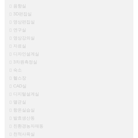
음향실
3D편집실
영상편집실
연구실
영상강의실
자료실
디자인설계실
3차원측정실
숙소
헬스장
CAD실
디지털설계실
멸균실
항온실습실
발효생산동
친환경농자재동
천적사육실