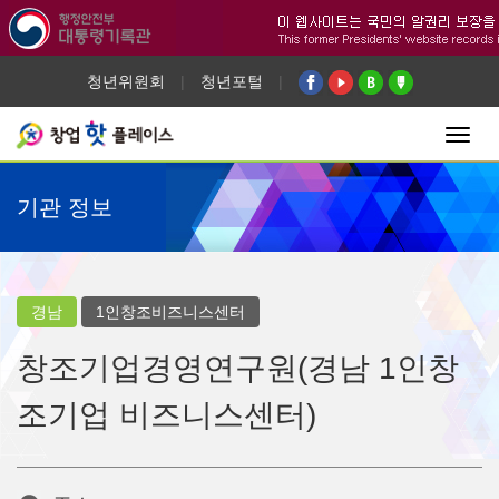
청년위원회
|
청년포털
|
Toggl
navig
기관 정보
경남
1인창조비즈니스센터
창조기업경영연구원(경남 1인창
조기업 비즈니스센터)