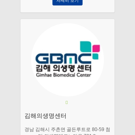
자세히 보기
김해의생명센터
경남 김해시 주촌면 골든루트로 80-59 첨