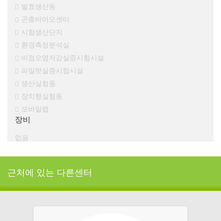
발효생산동
곤충바이오센터
시험생산단지
환경측정분석실
비점오염저감실증시험시설
파일럿실증시험시설
생산실험동
장치형실험동
모바일랩
장비
없음
근처에 있는 다른센터