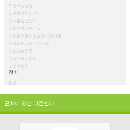
발효생산동
곤충바이오센터
시험생산단지
환경측정분석실
비점오염저감실증시험시설
파일럿실증시험시설
생산실험동
장치형실험동
모바일랩
장비
없음
근처에 있는 다른센터