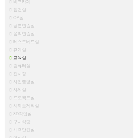
비즈카페
접견실
OA실
공연연습실
음악연습실
테스트베드실
휴게실
교육실
컴퓨터실
전시장
사진촬영실
샤워실
프로젝트실
시제품제작실
3D작업실
구내식당
체력단련실
영상실