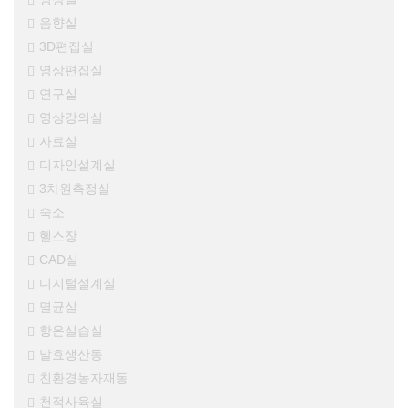
음향실
3D편집실
영상편집실
연구실
영상강의실
자료실
디자인설계실
3차원측정실
숙소
헬스장
CAD실
디지털설계실
멸균실
항온실습실
발효생산동
친환경농자재동
천적사육실