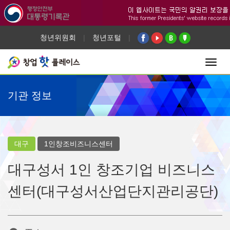
청년위원회
|
청년포털
|
Toggl
navig
기관 정보
대구
1인창조비즈니스센터
대구성서 1인 창조기업 비즈니스
센터(대구성서산업단지관리공단)