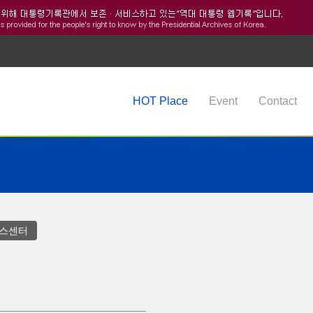
HOT Place
Event
Contact
스센터