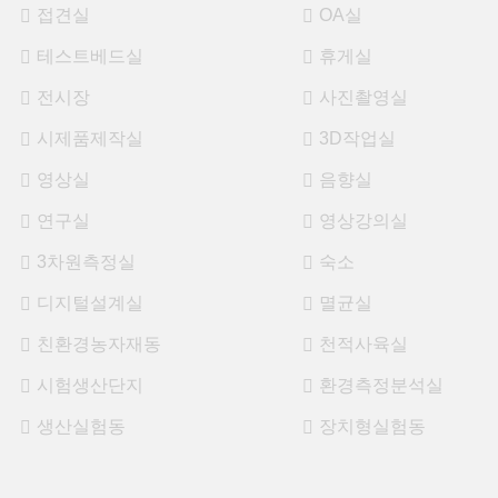
접견실
OA실
테스트베드실
휴게실
전시장
사진촬영실
시제품제작실
3D작업실
영상실
음향실
연구실
영상강의실
3차원측정실
숙소
디지털설계실
멸균실
친환경농자재동
천적사육실
시험생산단지
환경측정분석실
생산실험동
장치형실험동