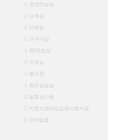
공연연습실
교육실
샤워실
구내식당
3D편집실
자료실
헬스장
항온실습실
발효생산동
비점오염저감실증시험시설
모바일랩