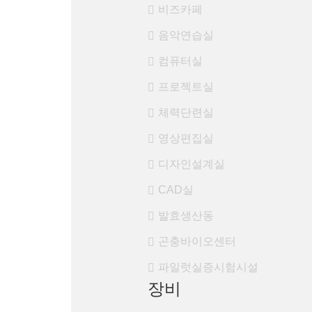
비즈카페
음악연습실
컴퓨터실
프로젝트실
체력단련실
영상편집실
디자인설계실
CAD실
발효생산동
곤충바이오센터
파일럿실증시험시설
장비