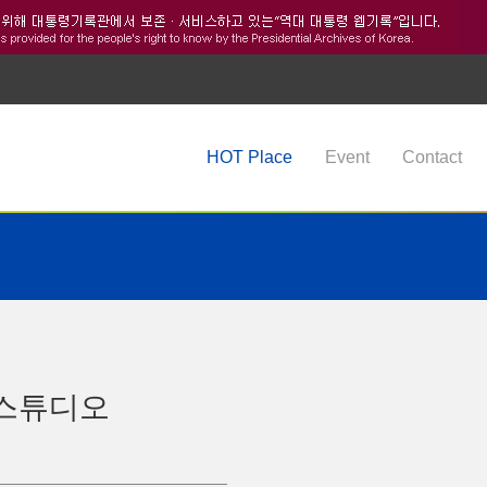
HOT Place
Event
Contact
스튜디오