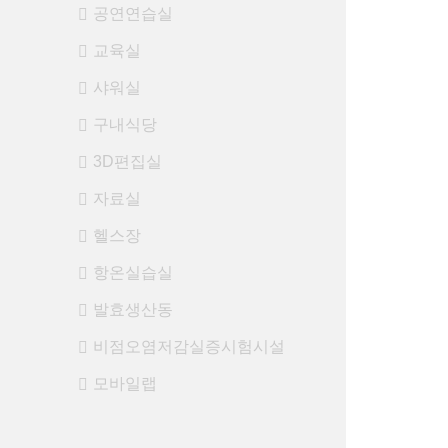
공연연습실
교육실
샤워실
구내식당
3D편집실
자료실
헬스장
항온실습실
발효생산동
비점오염저감실증시험시설
모바일랩