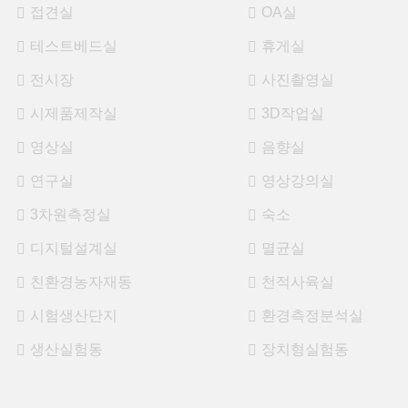
접견실
OA실
테스트베드실
휴게실
전시장
사진촬영실
시제품제작실
3D작업실
영상실
음향실
연구실
영상강의실
3차원측정실
숙소
디지털설계실
멸균실
친환경농자재동
천적사육실
시험생산단지
환경측정분석실
생산실험동
장치형실험동