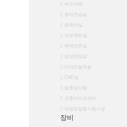
비즈카페
음악연습실
컴퓨터실
프로젝트실
체력단련실
영상편집실
디자인설계실
CAD실
발효생산동
곤충바이오센터
파일럿실증시험시설
장비